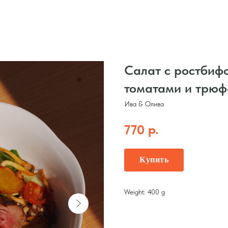
Салат с ростбиф
томатами и трюф
Ива & Олива
р.
770
Купить
Weight: 400 g